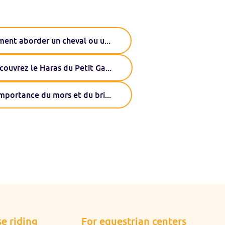
ent aborder un cheval ou u
...
couvrez le Haras du Petit Ga
...
importance du mors et du bri
...
e riding
For equestrian centers