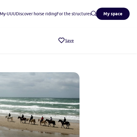
n My-UUU
Discover horse riding
For the structures
My space
Save