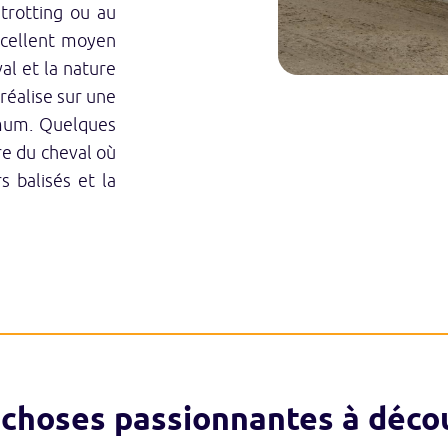
trotting ou au
xcellent moyen
al et la nature
réalise sur une
mum. Quelques
re du cheval où
rs balisés et la
 choses passionnantes à décou