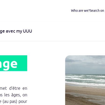
Who are we?
Search o
lage avec my UUU
age
met d'être en
us les âges, on
e (au pas) pour