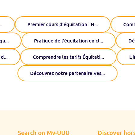
..
Premier cours d’équitation : N
...
Comm
équ
...
Pratique de l'équitation en cl
...
Dé
 d
...
Comprendre les tarifs Équitati
...
L’
Découvrez notre partenaire Ves
...
Search on My-UUU
Discover hors