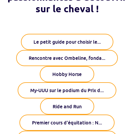
sur le cheval !
Le petit guide pour choisir le
...
Rencontre avec Ombeline, fonda
...
Hobby Horse
My-UUU sur le podium du Prix d
...
Ride and Run
Premier cours d’équitation : N
...